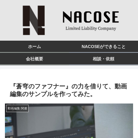
ホーム
NACOSEができること
会社概要
相談・依頼
『蒼穹のファフナー』の力を借りて、動画
編集のサンプルを作ってみた。
動画編集 関連