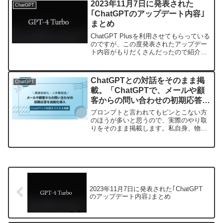
2023年11月7日に発表された
ChatGPT
った感じです。で...
｢ChatGPTのアップデート内容｣
まとめ
ChatGPT Plusを利用させてもらっている
のですが、この度発表されたアップデー
ト内容がもりだくさんだったので紹介さ
せていただきます。最新のGPT-4 Turbo
でオンライン体験を最適化AI技術がGPT-
4 Turboの導入とともに一大...
ChatGPTとの対話をそのまま掲
ChatGPT
載。「ChatGPTで、メールや顧
客からの問い合わせの初期応答を
自動化」
プロンプトと言われてもピンとこない方
のほうが多いと思うので、実際のやり取
りをそのまま掲載します。私自身、物知
りの知人に質問するイメージで投げかけ
ています。メールや顧客からの問い合わ
せの初期応答を自動化？どうやって？
NACOSEChatGPT...
2023年11月7日に発表された｢ChatGPT
のアップデート内容｣まとめ